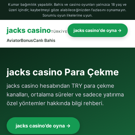
Kumar bağımlılık yapabilir. Bahis ve casino oyunları yalnızca 18 yaş ve
üzeri içindir; kaybetmeyi göze alabileceğinizden fazlasını oynamayın.
Sorumlu oyun ilkelerine uyun.
jacks casino
jacks casino'de oyna →
TÜRKIYE
Aviator
Bonus
Canlı Bahis
jacks casino Para Çekme
jacks casino hesabından TRY para çekme
kanalları, ortalama süreler ve sadece yatırıma
özel yöntemler hakkında bilgi rehberi.
jacks casino'de oyna →