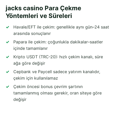
jacks casino Para Çekme
Yöntemleri ve Süreleri
Havale/EFT ile çekim: genellikle aynı gün–24 saat
arasında sonuçlanır
Papara ile çekim: çoğunlukla dakikalar–saatler
içinde tamamlanır
Kripto USDT (TRC-20): hızlı çekim kanalı, süre
ağa göre değişir
Cepbank ve Paycell sadece yatırım kanalıdır,
çekim için kullanılamaz
Çekim öncesi bonus çevrim şartının
tamamlanmış olması gerekir, oran siteye göre
değişir