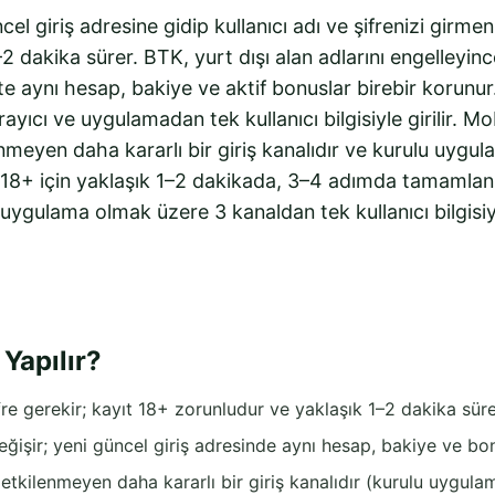
cel giriş adresine gidip kullanıcı adı ve şifrenizi girmen
–2 dakika sürer. BTK, yurt dışı alan adlarını engelleyinc
te aynı hesap, bakiye ve aktif bonuslar birebir korunur
yıcı ve uygulamadan tek kullanıcı bilgisiyle girilir. Mo
meyen daha kararlı bir giriş kanalıdır ve kurulu uygu
18+ için yaklaşık 1–2 dakikada, 3–4 adımda tamamlan
uygulama olmak üzere 3 kanaldan tek kullanıcı bilgisiy
 Yapılır?
ifre gerekir; kayıt 18+ zorunludur ve yaklaşık 1–2 dakika sür
eğişir; yeni güncel giriş adresinde aynı hesap, bakiye ve bo
tkilenmeyen daha kararlı bir giriş kanalıdır (kurulu uygul