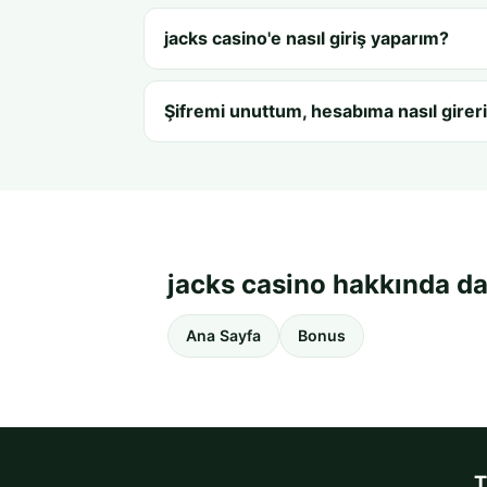
jacks casino'e nasıl giriş yaparım?
Şifremi unuttum, hesabıma nasıl girer
jacks casino hakkında da
Ana Sayfa
Bonus
T