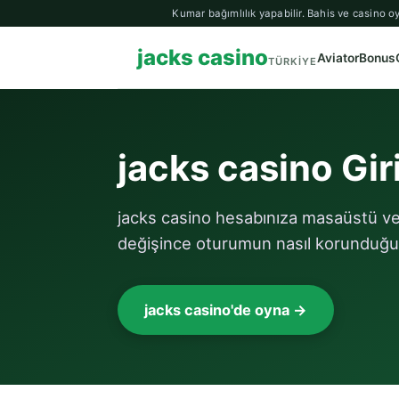
Kumar bağımlılık yapabilir. Bahis ve casino o
jacks casino
Aviator
Bonus
TÜRKIYE
jacks casino Gir
jacks casino hesabınıza masaüstü ve 
değişince oturumun nasıl korunduğunu
jacks casino'de oyna →