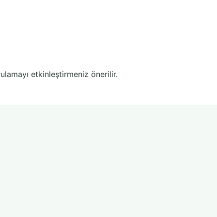
rulamayı etkinleştirmeniz önerilir.