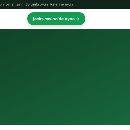
asını oynamayın. Sorumlu oyun ilkelerine uyun.
jacks casino'de oyna →