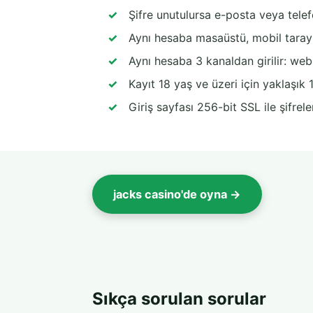
Şifre unutulursa e-posta veya telefo
Aynı hesaba masaüstü, mobil tarayıc
Aynı hesaba 3 kanaldan girilir: we
Kayıt 18 yaş ve üzeri için yaklaşı
Giriş sayfası 256-bit SSL ile şifrele
jacks casino'de oyna →
Sıkça sorulan sorular