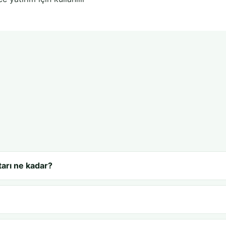
arı ne kadar?