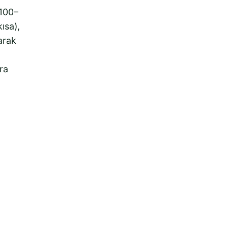
 100–
ısa),
arak
ara