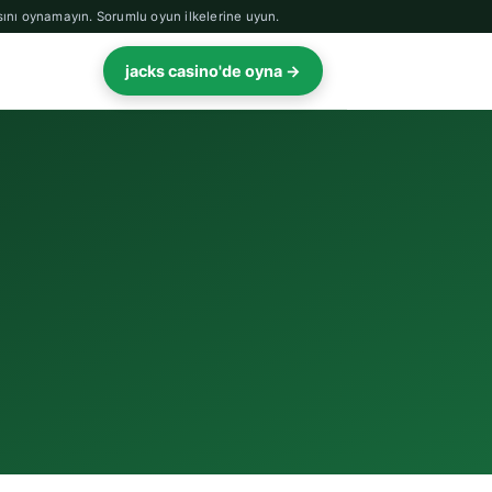
asını oynamayın. Sorumlu oyun ilkelerine uyun.
jacks casino'de oyna →