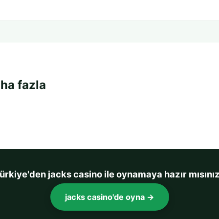
ha fazla
ürkiye'den jacks casino ile oynamaya hazır mısını
jacks casino'de oyna →