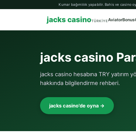
Kumar bağımlılık yapabilir. Bahis ve casino o
jacks casino
Aviator
Bonus
TÜRKIYE
jacks casino Pa
jacks casino hesabına TRY yatırım yö
hakkında bilgilendirme rehberi.
jacks casino'de oyna →