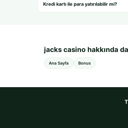
Kredi kartı ile para yatırılabilir mi?
jacks casino hakkında da
Ana Sayfa
Bonus
T