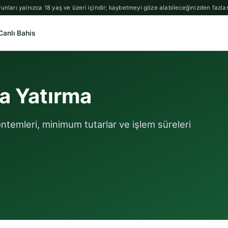
yunları yalnızca 18 yaş ve üzeri içindir; kaybetmeyi göze alabileceğinizden fazl
Canlı Bahis
ra Yatırma
ntemleri, minimum tutarlar ve işlem süreleri