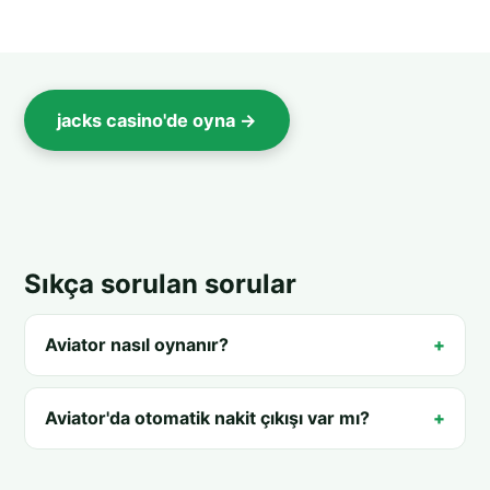
jacks casino'de oyna →
Sıkça sorulan sorular
Aviator nasıl oynanır?
Aviator'da otomatik nakit çıkışı var mı?