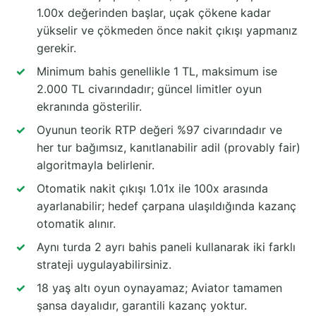
1.00x değerinden başlar, uçak çökene kadar
yükselir ve çökmeden önce nakit çıkışı yapmanız
gerekir.
Minimum bahis genellikle 1 TL, maksimum ise
2.000 TL civarındadır; güncel limitler oyun
ekranında gösterilir.
Oyunun teorik RTP değeri %97 civarındadır ve
her tur bağımsız, kanıtlanabilir adil (provably fair)
algoritmayla belirlenir.
Otomatik nakit çıkışı 1.01x ile 100x arasında
ayarlanabilir; hedef çarpana ulaşıldığında kazanç
otomatik alınır.
Aynı turda 2 ayrı bahis paneli kullanarak iki farklı
strateji uygulayabilirsiniz.
18 yaş altı oyun oynayamaz; Aviator tamamen
şansa dayalıdır, garantili kazanç yoktur.